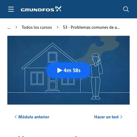
Saltar
al
contenido
principal
Todos los cursos
53 - Problemas comunes de a...
4m 58s
Módulo anterior
Hacer un test