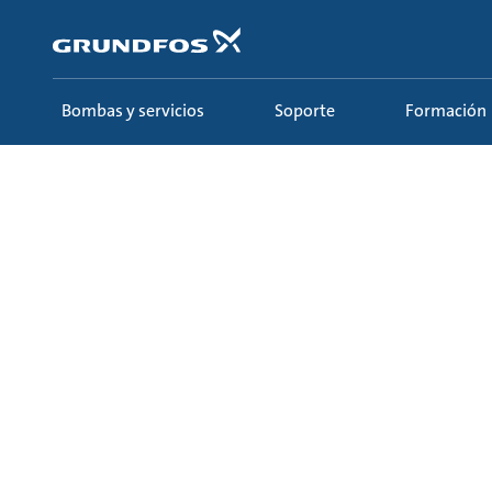
Saltar
al
contenido
principal
Bombas y servicios
Soporte
Formación
Formación
Ecademy
Todos los cursos
8