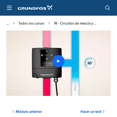
Saltar
al
contenido
principal
Todos los cursos
74 - Circuitos de mezcla y ...
Play
video
Módulo anterior
Hacer un test