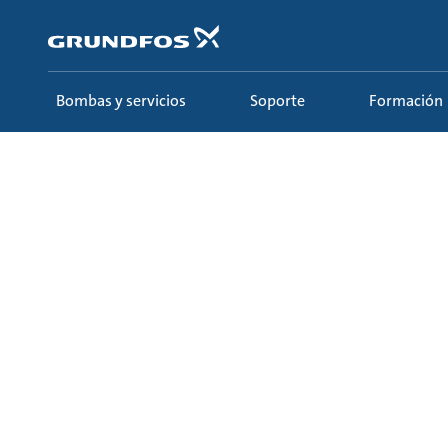
Saltar
al
contenido
principal
Bombas y servicios
Soporte
Formación
Formación
Ecademy
Todos los cursos
7