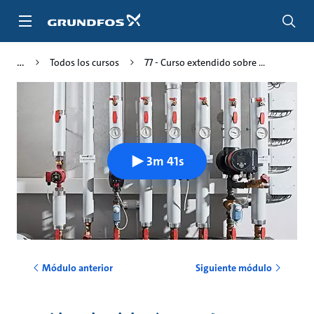
Saltar
al
contenido
principal
Todos los cursos
77 - Curso extendido sobre ...
3m 41s
Módulo anterior
Siguiente módulo