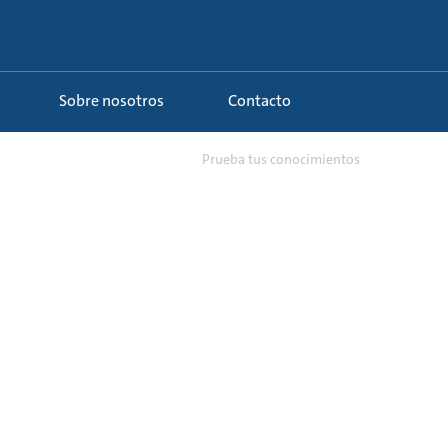
Sobre nosotros
Contacto
0 - Curso de la bomba circ...
Prueba tus conocimientos