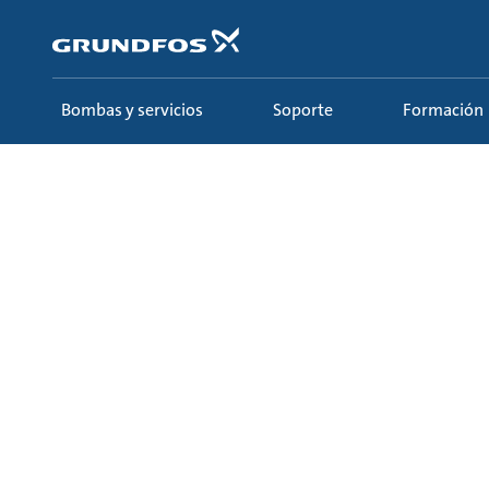
Saltar
al
contenido
principal
Bombas y servicios
Soporte
Formación
Formación
Ecademy
Todos los cursos
6