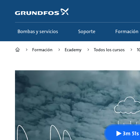
Saltar
al
contenido
principal
Bombas y servicios
Soporte
Formación
Formación
Ecademy
Todos los cursos
1
3m 51s