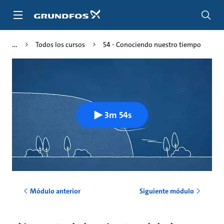
Saltar
al
contenido
principal
Todos los cursos
54 - Conociendo nuestro tiempo
3m 54s
Módulo anterior
Siguiente módulo