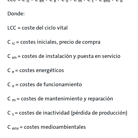
ic
en
e
o
m
s
env
d
Donde:
LCC = coste del ciclo vital
C
= costes iniciales, precio de compra
ic
C
= costes de instalación y puesta en servicio
en
C
= costes energéticos
e
C
= costes de funcionamiento
o
C
= costes de mantenimiento y reparación
m
C
= costes de inactividad (pérdida de producción)
s
C
= costes medioambientales
env