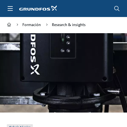
Saltar
al
contenido
principal
Formación
Research & insights