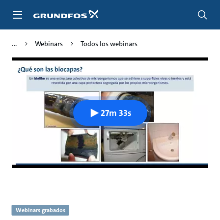
Saltar
al
contenido
principal
Webinars
Todos los webinars
27m 33s
Webinars grabados