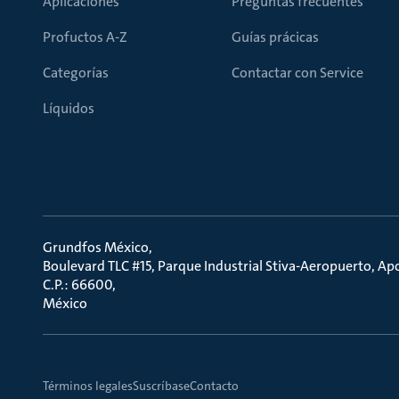
Aplicaciones
Preguntas frecuentes
Profuctos A-Z
Guías prácicas
Categorías
Contactar con Service
Líquidos
Grundfos México
Boulevard TLC #15, Parque Industrial Stiva-Aeropuerto, A
C.P.: 66600
México
Términos legales
Suscríbase
Contacto