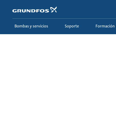
Saltar
al
contenido
principal
Bombas y servicios
Soporte
Formación
Formación
Webinars
Todos los webinars