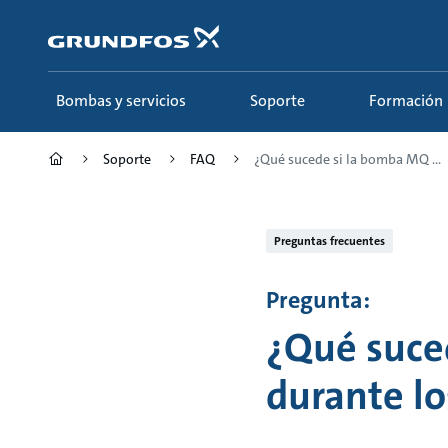
Saltar
al
contenido
principal
Bombas y servicios
Soporte
Formación
Soporte
FAQ
¿Qué sucede si la bomba MQ ...
Preguntas frecuentes
Pregunta:
¿Qué suce
durante lo