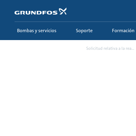
Saltar
al
contenido
principal
Bombas y servicios
Soporte
Formación
Soporte
Requests
Solicitud relativa a la rea...