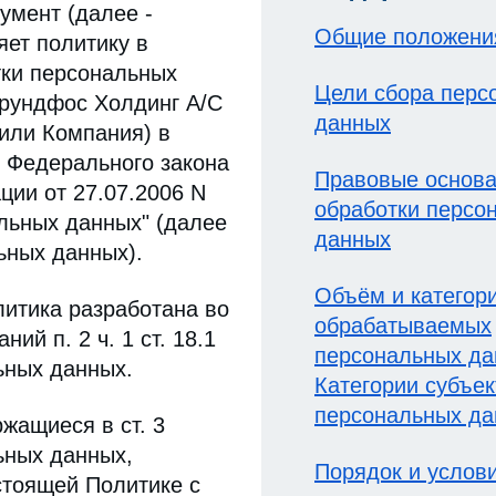
умент (далее -
Общие положени
яет политику в
ки персональных
Цели сбора перс
рундфос Холдинг А/С
данных
 или Компания) в
 Федерального закона
Правовые основ
ции от 27.07.2006 N
обработки персо
льных данных" (далее
данных
ьных данных).
Объём и категор
литика разработана во
обрабатываемых
ий п. 2 ч. 1 ст. 18.1
персональных да
ьных данных.
Категории субъек
персональных д
ржащиеся в ст. 3
ьных данных,
Порядок и услов
стоящей Политике с