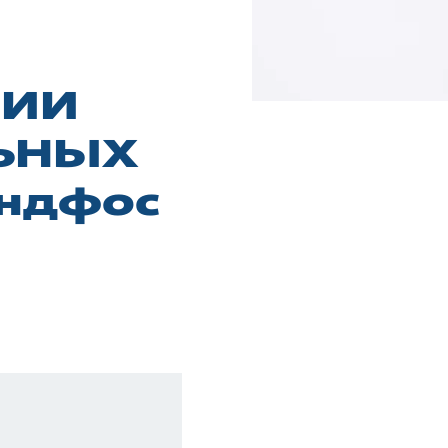
НИИ
ЬНЫХ
ндфос