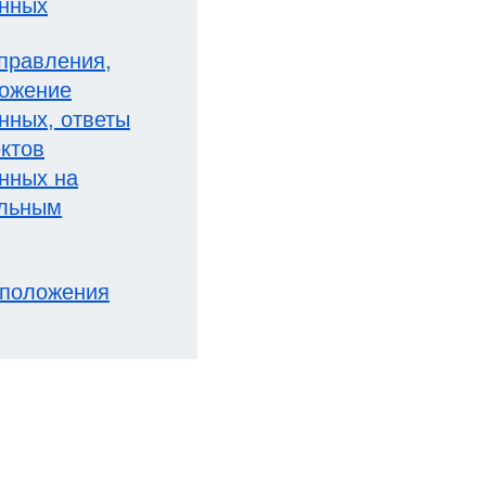
анных
справления,
тожение
нных, ответы
ктов
нных на
альным
 положения