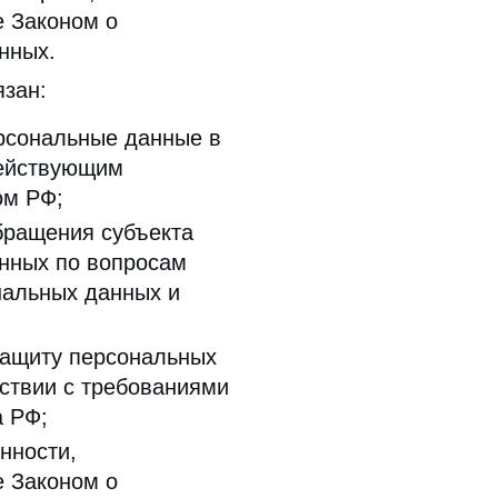
 Законом о
нных.
язан:
рсональные данные в
действующим
ом РФ;
бращения субъекта
нных по вопросам
нальных данных и
защиту персональных
тствии с требованиями
а РФ;
нности,
 Законом о