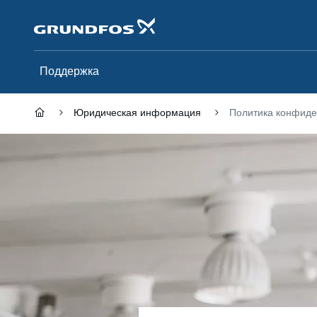
Перейти
к
основному
контенту
Поддержка
Юридическая информация
Политика конфиде