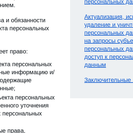
персональных д
нием.
Актуализация, и
ва и обязанности
удаление и унич
кта персональных
персональных да
на запросы субъе
персональных да
еет право:
доступ к персон
екта персональных
данным
ные информацию и/
Заключительные
содержащие
нные;
ъекта персональных
енного уточнения
 персональных
ые права,