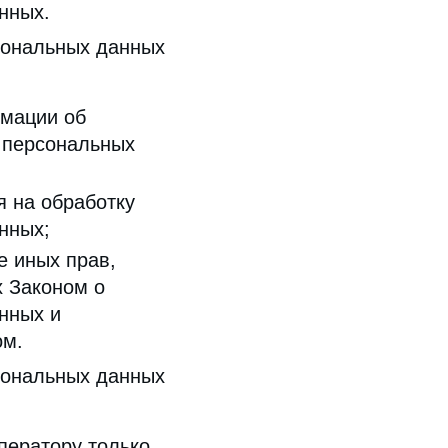
нных.
рсональных данных
мации об
 персональных
я на обработку
анных;
е иных прав,
 Законом о
нных и
ом.
рсональных данных
ператору только