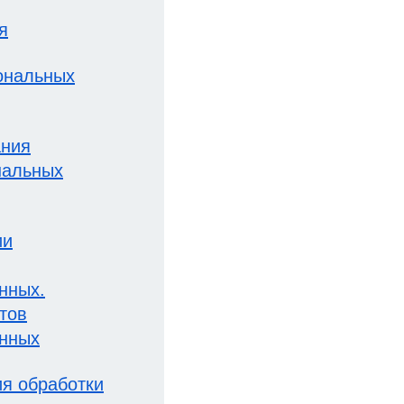
я
ональных
ания
нальных
ии
нных.
тов
анных
ия обработки