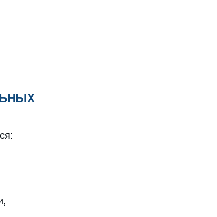
ЛЬНЫХ
ся:
и,