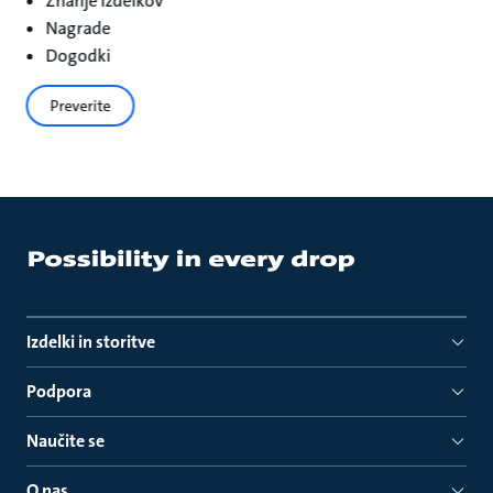
Znanje izdelkov
Nagrade
Dogodki
Preverite
Izdelki in storitve
Podpora
Naučite se
O nas