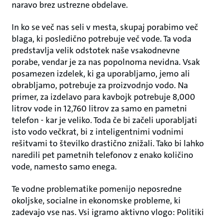
naravo brez ustrezne obdelave.
In ko se več nas seli v mesta, skupaj porabimo več
blaga, ki posledično potrebuje več vode. Ta voda
predstavlja velik odstotek naše vsakodnevne
porabe, vendar je za nas popolnoma nevidna. Vsak
posamezen izdelek, ki ga uporabljamo, jemo ali
obrabljamo, potrebuje za proizvodnjo vodo. Na
primer, za izdelavo para kavbojk potrebuje 8,000
litrov vode in 12,760 litrov za samo en pametni
telefon - kar je veliko. Toda če bi začeli uporabljati
isto vodo večkrat, bi z inteligentnimi vodnimi
rešitvami to številko drastično znižali. Tako bi lahko
naredili pet pametnih telefonov z enako količino
vode, namesto samo enega.
Te vodne problematike pomenijo neposredne
okoljske, socialne in ekonomske probleme, ki
zadevajo vse nas. Vsi igramo aktivno vlogo: Politiki