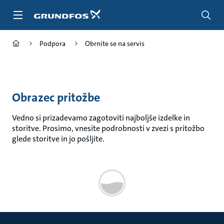
Preskoči
na
glavno
vsebino
Podpora
Obrnite se na servis
Obrazec pritožbe
Vedno si prizadevamo zagotoviti najboljše izdelke in
storitve. Prosimo, vnesite podrobnosti v zvezi s pritožbo
glede storitve in jo pošljite.