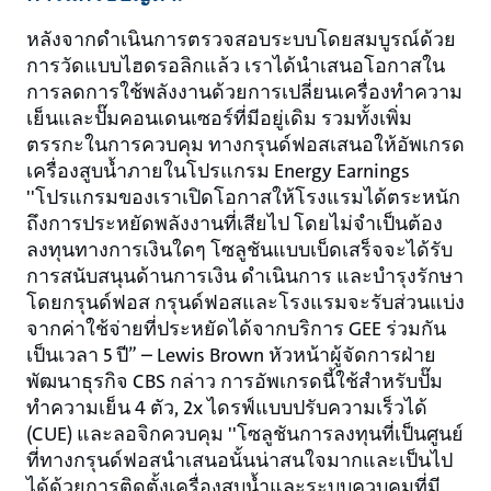
หลังจากดำเนินการตรวจสอบระบบโดยสมบูรณ์ด้วย
การวัดแบบไฮดรอลิกแล้ว เราได้นำเสนอโอกาสใน
การลดการใช้พลังงานด้วยการเปลี่ยนเครื่องทำความ
เย็นและปั๊มคอนเดนเซอร์ที่มีอยู่เดิม รวมทั้งเพิ่ม
ตรรกะในการควบคุม ทางกรุนด์ฟอสเสนอให้อัพเกรด
เครื่องสูบน้ำภายในโปรแกรม Energy Earnings
''โปรแกรมของเราเปิดโอกาสให้โรงแรมได้ตระหนัก
ถึงการประหยัดพลังงานที่เสียไป โดยไม่จำเป็นต้อง
ลงทุนทางการเงินใดๆ โซลูชันแบบเบ็ดเสร็จจะได้รับ
การสนับสนุนด้านการเงิน ดำเนินการ และบำรุงรักษา
โดยกรุนด์ฟอส กรุนด์ฟอสและโรงแรมจะรับส่วนแบ่ง
จากค่าใช้จ่ายที่ประหยัดได้จากบริการ GEE ร่วมกัน
เป็นเวลา 5 ปี” – Lewis Brown หัวหน้าผู้จัดการฝ่าย
พัฒนาธุรกิจ CBS กล่าว การอัพเกรดนี้ใช้สำหรับปั๊ม
ทำความเย็น 4 ตัว, 2x ไดรฟ์แบบปรับความเร็วได้
(CUE) และลอจิกควบคุม ''โซลูชันการลงทุนที่เป็นศูนย์
ที่ทางกรุนด์ฟอสนำเสนอนั้นน่าสนใจมากและเป็นไป
ได้ด้วยการติดตั้งเครื่องสูบน้ำและระบบควบคุมที่มี