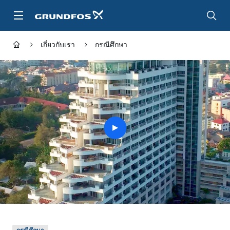
ข้าม
ไป
ที่
เนื้อหา
เกี่ยวกับเรา
กรณีศึกษา
หลัก
play
button