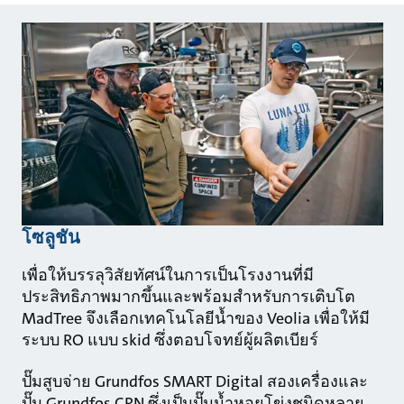
โซลูชัน
เพื่อให้บรรลุวิสัยทัศน์ในการเป็นโรงงานที่มี
ประสิทธิภาพมากขึ้นและพร้อมสำหรับการเติบโต
MadTree จึงเลือกเทคโนโลยีน้ำของ Veolia เพื่อให้มี
ระบบ RO แบบ skid ซึ่งตอบโจทย์ผู้ผลิตเบียร์
ปั๊มสูบจ่าย Grundfos SMART Digital สองเครื่องและ
ปั๊ม Grundfos CRN ซึ่งเป็นปั๊มน้ำหอยโข่งชนิดหลาย