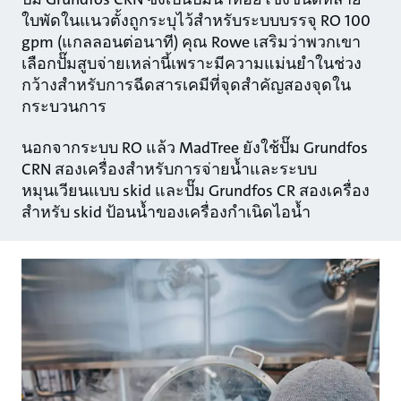
ใบพัดในแนวตั้งถูกระบุไว้สําหรับระบบบรรจุ RO 100
gpm (แกลลอนต่อนาที) คุณ Rowe เสริมว่าพวกเขา
เลือกปั๊มสูบจ่ายเหล่านี้เพราะมีความแม่นยําในช่วง
กว้างสําหรับการฉีดสารเคมีที่จุดสําคัญสองจุดใน
กระบวนการ
นอกจากระบบ RO แล้ว MadTree ยังใช้ปั๊ม Grundfos
CRN สองเครื่องสําหรับการจ่ายน้ำและระบบ
หมุนเวียนแบบ skid และปั๊ม Grundfos CR สองเครื่อง
สําหรับ skid ป้อนน้ำของเครื่องกําเนิดไอน้ำ