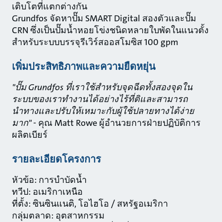
เติบโตที่แตกต่างกัน
Grundfos จัดหาปั๊ม SMART Digital สองตัวและปั๊ม
CRN ซึ่งเป็นปั๊มน้ำหอยโข่งชนิดหลายใบพัดในแนวตั้ง
สำหรับระบบบรรจุรีเวิร์สออสโมซิส 100 gpm
เพิ่มประสิทธิภาพและความยืดหยุ่น
"ปั๊ม Grundfos ที่เราใช้สําหรับจุดฉีดทั้งสองจุดใน
ระบบของเราทํางานได้อย่างไร้ที่ติและสามารถ
นำทางและปรับให้เหมาะกับผู้ใช้ปลายทางได้ง่าย
มาก"
- คุณ Matt Rowe ผู้อํานวยการฝ่ายปฏิบัติการ
ผลิตเบียร์
รายละเอียดโครงการ
หัวข้อ: การบำบัดน้ำ
ทวีป: อเมริกาเหนือ
ที่ตั้ง: ซินซินแนติ, โอไฮโอ / สหรัฐอเมริกา
กลุ่มตลาด: อุตสาหกรรม