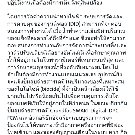
ปฏิบัติงานเมื่อต้องมีการเติมวัสดุสิ้นเปลือง
โดยการวัดค่าความนำทางไฟฟ้า ระบบการวัดและ
การควบคุมของกรุนด์ฟอส (DID) สามารถที่จะตอบ
สนองการทำงานได้ เมื่อน้ำทำความเย็นมีค่าปริมาณ
ของแข็งที่ละลายได้ถึงที่กำหนด ซึ่งจะทำให้สามารถ
ตอบสนองการทำงานกับการจัดการน้ำระบายทิ้งและ
วาล์วปรับเปลี่ยนได้อย่างอัตโนมัติ เพื่อรักษาคุณภาพ
น้ำให้อยู่ภายในในพารามิเตอร์ที่เหมาะสมที่สุด และ
การรักษาสมดุลของน้ำที่ระดับที่เหมาะสมโดยไม่
จำเป็นต้องมีการทำงานแบบแมนวลเลย อุปกรณ์ยัง
จะแจ้งปั๊มสูบจ่ายสารเคมีในปริมาณของที่เหมาะสม
ของไบโอไซด์ (biocide) ที่จำเป็นหลีกเลี่ยงมิให้ใช้
มากเกินไปหรือน้อยเกินไป เพื่อควบคุมการเติบโต
ของแบคทีเรียให้อยู่ภายในที่กำหนด ในขณะเดียวกัน
ปั๊มสูบจ่ายสารเคมี Grundfos SMART Digital, DPC
FCM และอัลกอริธึมอัจฉริยะแบบบูรณาการจะ
ป้องกันไม่ให้ท่อทางเข้ามีอากาศหรืออากาศที่มีฟอง
ไหลเข้ามา และจะส่งสัญญาณเตือนในระบบ หากเกิด