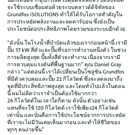
นอกเหนือจากอุปกรณ์ควบคุมดิจิทัลแล้ว ปั๊มทั้งหมด
จะใช้ระบบเชื่อมต่อด้วยระบบคลาวด์ดิจิทัลของ
Grundfos iSOLUTIONS ทำให้ได้รับโอกาสสำคัญใน
การประหยัดพลังงานและลดคาร์บอน ซึ่งยังเป็น
ประโยชน์ต่อประสิทธิภาพโดยรวมของระบบอีกด้วย
“ดังนั้น ในโรงน้ำที่บำบัดแล้วของเราก่อนหน้านี้ เรามี
ปั๊ม 37 kW สี่ตัวและปั๊มที่รอการทำงานหนึ่งตัว ในช่วง
การผลิตสูงสุด ปั๊มทั้งสี่ตัวจะทำงาน เนื่องจากเรามี
การควบคุมแรงดันที่พื้นฐานมาก” คุณ Daniel Gray
กล่าว “แต่ตอนนี้ เราได้เปลี่ยนเป็นโซลูชัน Grundfos
ที่มีตัวควบคุมและปั๊ม 22 กิโลวัตต์ ซึ่งจะลดลงมาถึง
จุดที่มีประสิทธิภาพสูงสุด และโดยทั่วไปแล้วในตอน
นี้ ผมไม่คิดว่าเราจำเป็นต้องใช้มากกว่า
24 กิโลวัตต์ในเวลาใดก็ตาม ดังนั้น ตัวอย่างเช่น
แทนที่จะใช้ 120 กิโลวัตต์ เราใช้เพียง24 กิโลวัตต์
เท่านั้น และนั่นคือการใช้ประโยชน์จากการประหยัด
ที่เราจะไม่มีวันเคยเห็นมาก่อน และทำให้ชีวิตของ
ทุกๆ คนง่ายขึ้น”