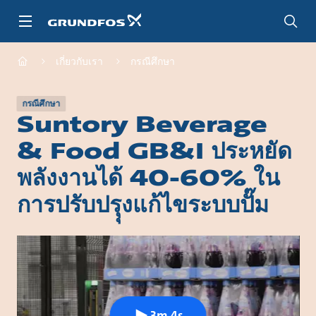
ข้าม
ไป
ที่
เนื้อหา
เกี่ยวกับเรา
กรณีศึกษา
หลัก
กรณีศึกษา
Suntory Beverage
& Food GB&I ประหยัด
พลังงานได้ 40-60% ใน
การปรับปรุุงแก้ไขระบบปั๊ม
3m 4s