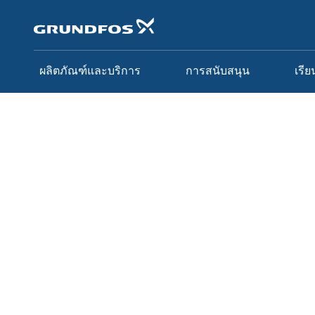
ข้าม
ไป
ที่
เนื้อหา
หลัก
ผลิตภัณฑ์และบริการ
การสนับสนุน
เรีย
เรียนรู้เพิ่มเติม
Ecademy
หลักสูตรทั้งหมด