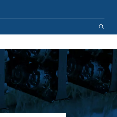
Thailand
-
TH