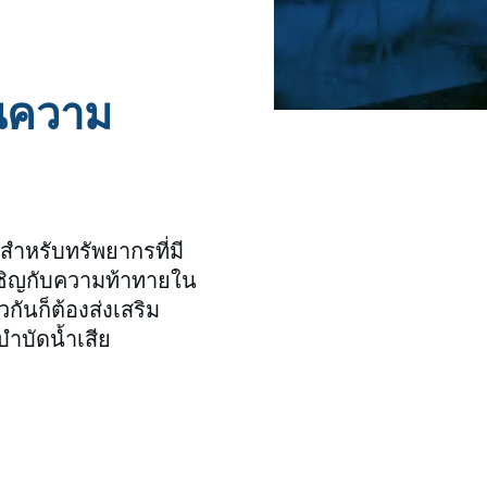
านความ
หรับทรัพยากรที่มี
งเผชิญกับความท้าทายใน
ันก็ต้องส่งเสริม
บำบัดน้ำเสีย