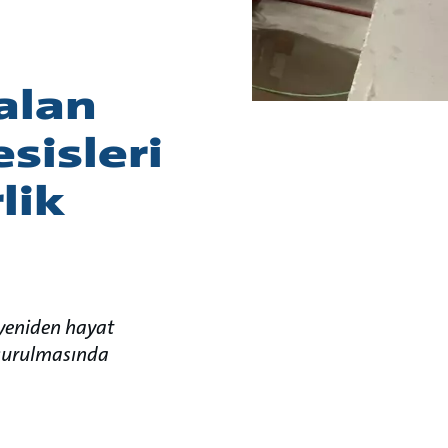
alan
esisleri
lik
 yeniden hayat
 kurulmasında