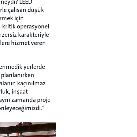
i neydi? LEED
rle çalışan düşük
irmek için
 kritik operasyonel
nzersiz karakteriyle
islere hizmet veren
klenmedik yerlerde
 planlanırken
 alanın kaçınılmaz
luk, inşaat
e aynı zamanda proje
 önleyeceğimizdi."