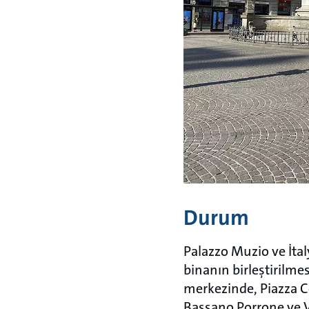
Durum
Palazzo Muzio ve İta
binanın birleştirilm
merkezinde, Piazza C
Bassano Porrone ve V