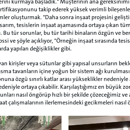
lerini kurmaya başladık." Müşterinin ana gereksinim
rtifikasyonunu takip ederek yüksek verimli bileşenle
emler oluşturmak. "Daha sonra inşaat projesini gelişt
asarım, tesislerin inşaat aşamasında ortaya çıkan tüm
. Bu tür sorunlar, bu tür tarihi binaların özgün ve be
Rossi ve şöyle açıklıyor, "Örneğin inşaat sırasında tes
arda yapılan değişiklikler gibi.
yan kirişler veya sütunlar gibi yapısal unsurların be
asma tavanların içine yoğun bir sistem ağı kurulması
una özgü sınırlı katlar arası yükseklikler nedeniyle
edeniyle ortaya çıkabilir. Karşılaştığımız en büyük zor
runları nasıl öngörüp hızlı bir şekilde çözeceğimiz v
at çalışmalarının ilerlemesindeki gecikmeleri nasıl