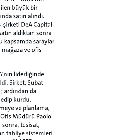
dilen büyük bir
ında satın alındı.
şirketi DeA Capital
satın aldıktan sonra
bu kapsamda saraylar
ri mağaza ve ofis
'nın liderliğinde
di. Şirket, Şubat
; ardından da
 edip kurdu.
emeye ve planlama,
ik Ofis Müdürü Paolo
sonra, tesisat,
n tahliye sistemleri