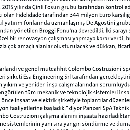
, 2015 yılında Çinli Fosun grubu tarafından kontrol e
ti olan Fidelidade tarafından 344 milyon Euro karşılığ
 yatırım fonlarında uzmanlaşmış De Agostini grubu 
ından yönetilen Broggi Fonu'na devredildi. İki sarayı 
 özel bir renovasyon çalışması yapmaya karar verdi; 
fazla çok amaçlı alanlar oluşturulacak ve dükkan, tica
sarlandı ve genel müteahhit Colombo Costruzioni SpA
 şirketi Esa Engineering Srl tarafından gerçekleştiril
 yıkım ve yeniden inşa çalışmalarından sorumluydu
öngörülen tüm mekanik ve teknolojik sistemleri inşa
ce inşaat ve elektrik şirketiyle toplantılar düzenl
on faaliyetlerine başladık," diyor Panzeri SpA Tekn
bo Costruzioni çalışma alanını inşaata hazırladıktan 
rme sistemlerinin yanı sıra yangın söndürme ve duma