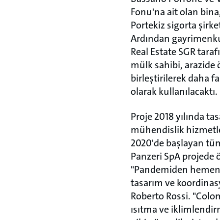
Fonu'na ait olan bina
Portekiz sigorta şirke
Ardından gayrimenkul
Real Estate SGR taraf
mülk sahibi, arazide
birleştirilerek daha 
olarak kullanılacaktı.
Proje 2018 yılında ta
mühendislik hizmetleri
2020'de başlayan tüm
Panzeri SpA projede 
"Pandemiden hemen ön
tasarım ve koordinasy
Roberto Rossi. "Colom
ısıtma ve iklimlendi