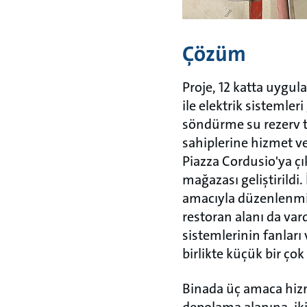
Çözüm
Proje, 12 katta uygul
ile elektrik sistemler
söndürme su rezerv ta
sahiplerine hizmet ver
Piazza Cordusio'ya çı
mağazası geliştirildi.
amacıyla düzenlenmiş
restoran alanı da var
sistemlerinin fanları v
birlikte küçük bir ço
Binada üç amaca hizm
depolama alanına, iki