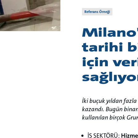
Referans Örneği
Milano'
tarihi b
için ver
sağlıyo
İki buçuk yıldan fazl
kazandı. Bugün binan
kullanılan birçok Gr
İŞ SEKTÖRÜ:
Hizm