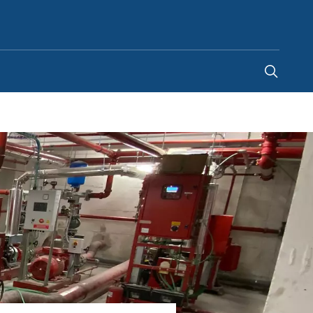
Türkiye
-
TR