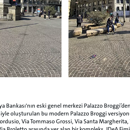
lya Bankası'nın eski genel merkezi Palazzo Broggi’de
esiyle oluşturulan bu modern Palazzo Broggi versiyo
ordusio, Via Tommaso Grossi, Via Santa Margherita, 
ia Broletto arasında yer alan bir kompleks. IDeA Fi