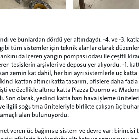
andı ve bunlardan dördü yer altındaydı. -4. ve -3. kat
i gibi tüm sistemler için teknik alanlar olarak düzenlend
nkını da içeren yangın pompası odası ile çeşitli kira
en tesislerin arşivleri ve deposu yer alıyordu. -1. kat
kan zemin kat dahil, her biri ayrı sistemlerle üç katt
 İkinci kattan altıncı katta tasarım, ofislere daha faz
ti ve özellikle altıncı katta Piazza Duomo ve Madon
dı. Son olarak, yedinci katta bazı hava işleme ünitele
e ilgili soğutma üniteleriyle birlikte çalışan üç buharl
k amaçlı alan bulunuyordu.
et veren üç bağımsız sistem ve devre var: birincisi
ncisi ofislerin bulunduğu altı kata ve sonuncusu ise