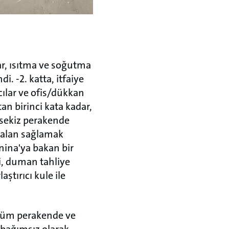
lar, ısıtma ve soğutma
i. -2. katta, itfaiye
cılar ve ofis/dükkan
tan birinci kata kadar,
a sekiz perakende
la alan sağlamak
nina'ya bakan bir
ri, duman tahliye
aştırıcı kule ile
 tüm perakende ve
 bağımsız olarak