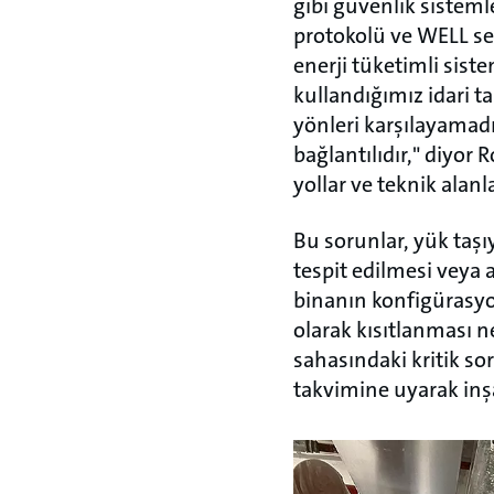
gibi güvenlik sistem
protokolü ve WELL se
enerji tüketimli sist
kullandığımız idari t
yönleri karşılayamadı
bağlantılıdır," diyor 
yollar ve teknik alanl
Bu sorunlar, yük taşı
tespit edilmesi veya 
binanın konfigürasyon
olarak kısıtlanması n
sahasındaki kritik so
takvimine uyarak inşa