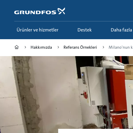
Ana
içeriğe
geç
Ürünler ve hizmetler
Destek
Daha fazla
Hakkımızda
Referans Örnekleri
Milano'nun ka