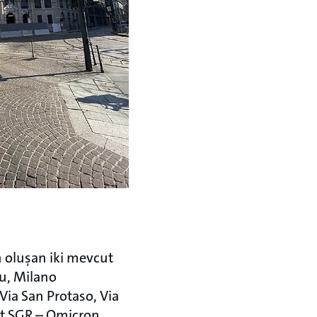
n oluşan iki mevcut
nu, Milano
Via San Protaso, Via
mit SGR – Omicron