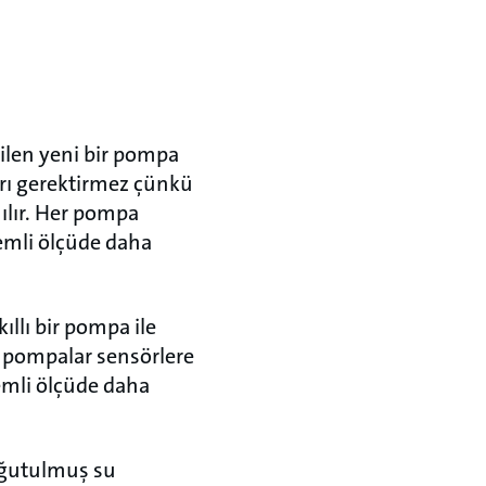
ilen yeni bir pompa
arı gerektirmez çünkü
ılır. Her pompa
nemli ölçüde daha
llı bir pompa ile
ı pompalar sensörlere
nemli ölçüde daha
oğutulmuş su