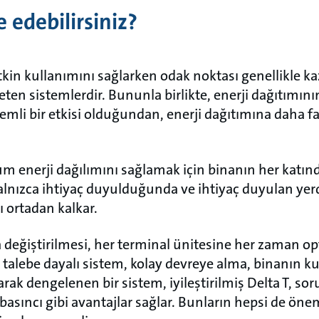
 edebilirsiniz?
tkin kullanımını sağlarken odak noktası genellikle 
reten sistemlerdir. Bununla birlikte, enerji dağıtımını
mli bir etkisi olduğundan, enerji dağıtımına daha f
m enerji dağılımını sağlamak için binanın her katınd
yalnızca ihtiyaç duyulduğunda ve ihtiyaç duyulan yerd
ı ortadan kalkar.
 değiştirilmesi, her terminal ünitesine her zaman 
ir talebe dayalı sistem, kolay devreye alma, binanın 
rak dengelenen bir sistem, iyileştirilmiş Delta T, s
ıncı gibi avantajlar sağlar. Bunların hepsi de öne