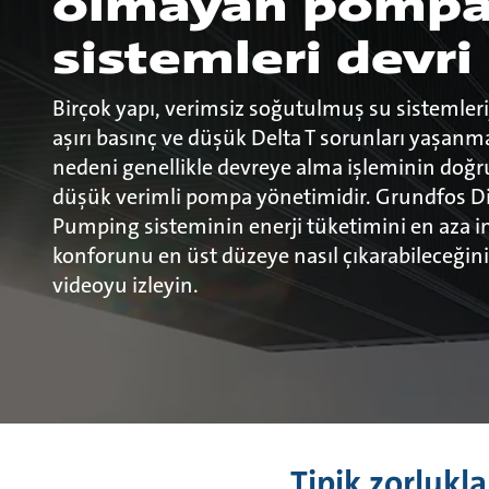
olmayan pomp
sistemleri devri
Birçok yapı, verimsiz soğutulmuş su sistemleri
aşırı basınç ve düşük Delta T sorunları yaşan
nedeni genellikle devreye alma işleminin doğ
düşük verimli pompa yönetimidir. Grundfos Di
Pumping sisteminin enerji tüketimini en aza i
konforunu en üst düzeye nasıl çıkarabileceğin
videoyu izleyin.
Tipik zorlukl