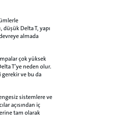
zümlerle
, düşük Delta T, yapı
e devreye almada
ompalar çok yüksek
Delta T’ye neden olur.
 gerekir ve bu da
ngesiz sistemlere ve
ılar açısından iç
lerine tam olarak