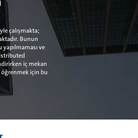
a
yle çalışmakta;
maktadır. Bunun
ru yapılmaması ve
stributed
ndirirken iç mekan
i öğrenmek için bu
ar