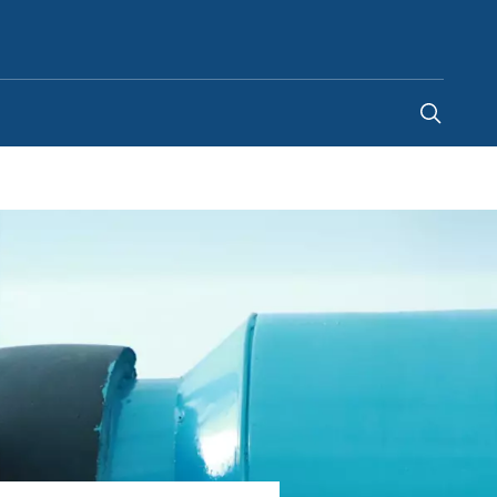
Türkiye
-
TR