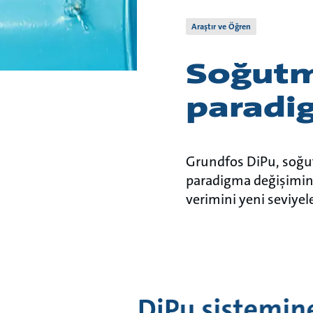
Araştır ve Öğren
Soğutm
paradi
Grundfos DiPu, soğu
paradigma değişimine
verimini yeni seviyel
DiPu sistemine