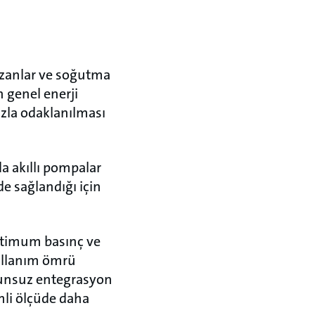
kazanlar ve soğutma
n genel enerji
azla odaklanılması
a akıllı pompalar
e sağlandığı için
optimum basınç ve
kullanım ömrü
orunsuz entegrasyon
mli ölçüde daha