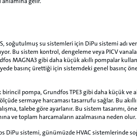
 anlamına gelir.
 soğutulmuş su sistemleri için DiPu sistemi adı ver
uyor. Bu sistem kontrol, dengeleme veya PICV vanal
dfos MAGNA3 gibi daha küçük akıllı pompalar kullan
yede basınç ürettiği için sistemdeki genel basınç ö
birincil pompa, Grundfos TPE3 gibi daha küçük ve akı
 ölçüde sermaye harcaması tasarrufu sağlar. Bu akıll
alışma, talebe göre ayarlanır. Bu sistem tasarımı, ö
mına ve toplam harcamaların azalmasına neden olur.
os DiPu sistemi, günümüzde HVAC sistemlerinde s