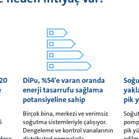
 20
DiPu, %54'e varan oranda
Soğu
e
enerji tasarrufu sağlama
yakl
potansiyeline sahip
pik y
Birçok bina, merkezi ve verimsiz
Soğut
5
soğutma sistemleriyle çalışıyor.
pompa
Dengeleme ve kontrol vanalarının
pik y
adece
distributed pompalarla
edilm