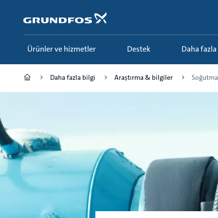
Ana
içeriğe
geç
Ürünler ve hizmetler
Destek
Daha fazla
Daha fazla bilgi
Araştırma & bilgiler
Soğutma 