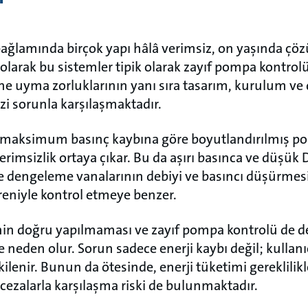
ağlamında birçok yapı hâlâ verimsiz, on yaşında çö
olarak bu sistemler tipik olarak zayıf pompa kontrolü
ine uyma zorluklarının yanı sıra tasarım, kurulum v
izi sorunla karşılaşmaktadır.
e maksimum basınç kaybına göre boyutlandırılmış p
erimsizlik ortaya çıkar. Bu da aşırı basınca ve düşük 
e dengeleme vanalarının debiyi ve basıncı düşürmesi
freniyle kontrol etmeye benzer.
in doğru yapılmaması ve zayıf pompa kontrolü de de
e neden olur. Sorun sadece enerji kaybı değil; kullanıc
lenir. Bunun da ötesinde, enerji tüketimi gereklilik
ezalarla karşılaşma riski de bulunmaktadır.