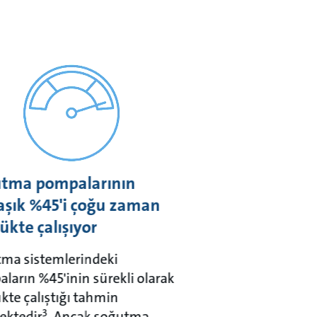
tma pompalarının
aşık %45'i çoğu zaman
ükte çalışıyor
ma sistemlerindeki
ların %45'inin sürekli olarak
ükte çalıştığı tahmin
3
ektedir
. Ancak soğutma