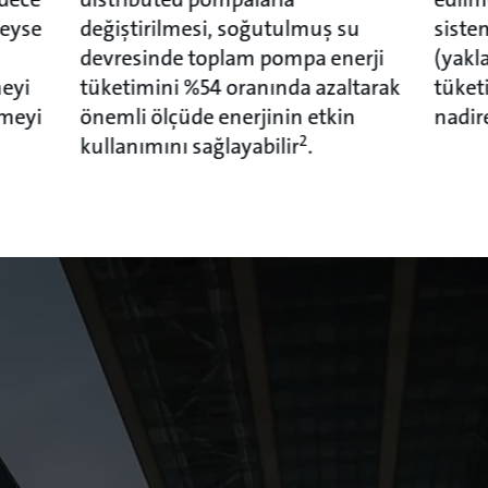
deyse
değiştirilmesi, soğutulmuş su
sistem
devresinde toplam pompa enerji
(yakl
eyi
tüketimini %54 oranında azaltarak
tüket
rmeyi
önemli ölçüde enerjinin etkin
nadir
2
kullanımını sağlayabilir
.