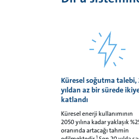
Küresel soğutma talebi,
yıldan az bir sürede ikiy
katlandı
Küresel enerji kullanımının
2050 yılına kadar yaklaşık %2
oranında artacağı tahmin
1
edilmektedir.
Son 20 yılda s