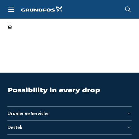
Ana
içeriğe
geç
Ürünler ve Servisler
Destek