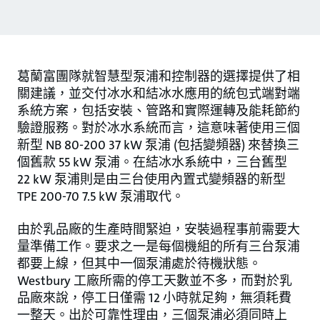
葛蘭富團隊就智慧型泵浦和控制器的選擇提供了相
關建議，並交付冰水和結冰水應用的統包式端對端
系統方案，包括安裝、管路和實際運轉及能耗節約
驗證服務。對於冰水系統而言，這意味著使用三個
新型 NB 80-200 37 kW 泵浦 (包括變頻器) 來替換三
個舊款 55 kW 泵浦。在結冰水系統中，三台舊型
22 kW 泵浦則是由三台使用內置式變頻器的新型
TPE 200-70 7.5 kW 泵浦取代。
由於乳品廠的生產時間緊迫，安裝過程事前需要大
量準備工作。要求之一是每個機組的所有三台泵浦
都要上線，但其中一個泵浦處於待機狀態。
Westbury 工廠所需的停工天數並不多，而對於乳
品廠來說，停工日僅需 12 小時就足夠，無須耗費
一整天。出於可靠性理由，三個泵浦必須同時上