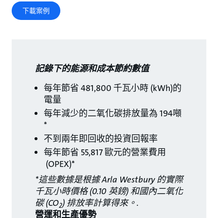
下載案例
記錄下的能源和成本節約數值
每年節省 481,800 千瓦小時 (kWh)的
電量
每年減少的二氧化碳排放量為 194噸
*
不到兩年即回收的投資回報率
每年節省 55,817 歐元的營業費用
(OPEX)*
*這些數據是根據 Arla Westbury 的實際
千瓦小時價格 (0.10 英鎊) 和國內二氧化
碳 (CO
) 排放率計算得來。
.
2
營運和生產優勢