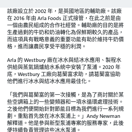
該廠設立於 2002 年，是英國地區的輔助廠。該廠
在 2016 年由 Arla Foods 正式接管，在此之前是由
一個由農民組成的合作社經營。輔助廠的目的是將
生產過剩的牛奶和奶油轉化為保鮮期較久的產品，
而這項具有戰略意義的重要功能有助於維持牛奶價
格，進而讓農民享受平穩的利潤。
Arla 的 Westbury 廠在冰水與結冰水應用、製程水
供給與蒸氣鍋爐給水系統中安裝了泵浦。2020 年
底，Westbury 工廠向葛蘭富求助，請葛蘭富協助
他們進行冰水與結冰水應用最佳化。
「我們與葛蘭富的第一次接觸，是為了商討關於某
些空調箱上的一些變頻器和一項水循環處理技術。
之後他們便開始針對節能目標為我們進行一系列規
劃。重點首先放在冰水泵浦上。」Andy Newman
解釋道。他是參與新型泵浦專案的服務專家，此後
便持續負責管理這些冰水泵浦。