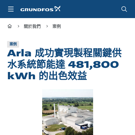
跳
至
主
頁
關於我們
案例
面
案例
Arla 成功實現製程關鍵供
水系統節能達 481,800
kWh 的出色效益