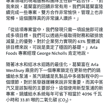
專業領域的現場服務和團隊主任群一起合作：「對
我來說，葛蘭富的回饋非常有用。我們與葛蘭富陸
續完成一些專案，雙方合作非常愉快，管理上也非
常棒。這個團隊真的非常讓人讚許。」
「從這項專案當中，我們發現只需一項設施即可達
成多項目標。我們可以透過升級取得財務和碳排放
減量上的優勢，對於企業努力實現的 63% 整體減
排目標來說，可說是奠定了穩固的基礎。」Arla
Foods 專案經理 George Nicholls 肯定地說。
隨著冰水和結冰水迴路的最佳化，葛蘭富在 Arla
Westbury 廠房的下一個專案鎖定在更新他們的鍋
爐給水泵浦。蒸汽鍋爐是乳製品中多道製程中的一
個環節，對於蒸發器運轉來說非常重要，而其中蒸
汽又是該製程的主要部分。這個使用新型泵浦的新
專案，鍋爐給水系統每年可省下相當於 4096 千瓦
小時和 33.81 噸的二氧化碳 (CO
)。
2