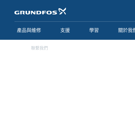
跳
至
主
頁
面
產品與維修
支援
學習
關於我
聯繫我們