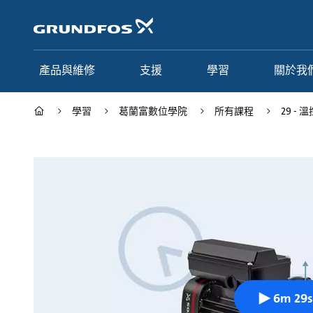
跳
至
主
頁
面
產品與維修
支援
學習
關於我
學習
葛蘭富數位學院
所有課程
29 - 
6m 29s