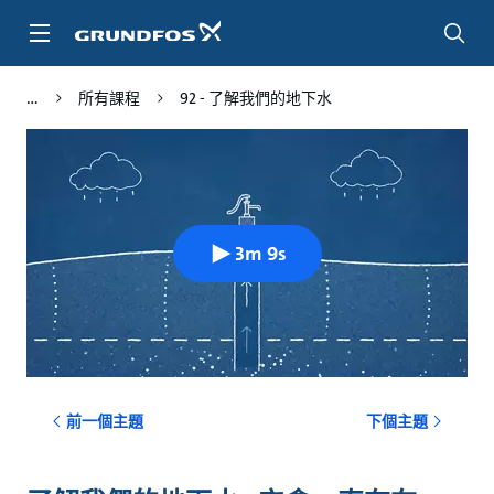
跳
至
主
頁
所有課程
92 - 了解我們的地下水
面
3m 9s
前一個主題
下個主題