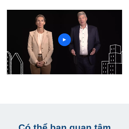
play
button
Có thể bạn quan tâm