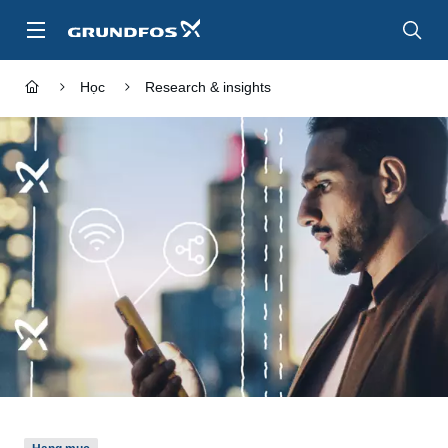
Chuyển
đến
nội
dung
Học
Research & insights
chính