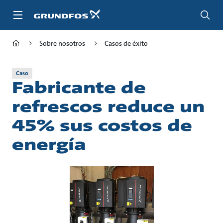
Saltar
al
contenido
principal
Sobre nosotros
Casos de éxito
Caso
Fabricante de
refrescos reduce un
45% sus costos de
energía