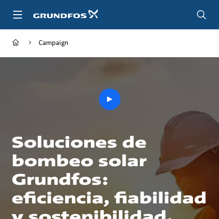
Saltar
al
contenido
principal
Campaign
play
button
Soluciones de
bombeo solar
Grundfos:
eficiencia, fiabilidad
y sostenibilidad.