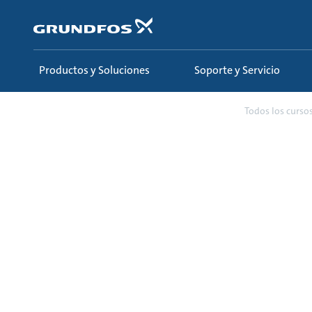
Saltar
al
contenido
principal
Productos y Soluciones
Soporte y Servicio
Conozca y Aprenda
Ecademy
Todos los curso