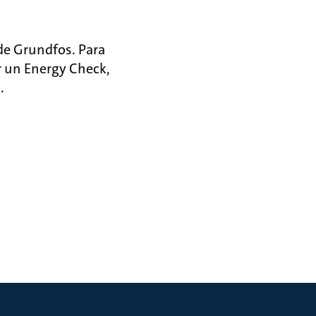
 de Grundfos. Para
r un Energy Check,
.