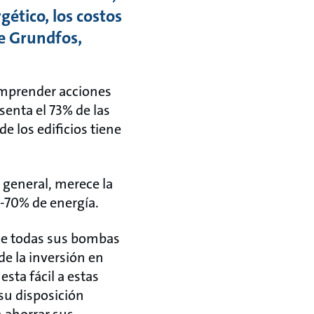
gético, los costos
e Grundfos,
 emprender acciones
enta el 73% de las
e los edificios tiene
general, merece la
0-70% de energía.
n de todas sus bombas
e la inversión en
sta fácil a estas
su disposición
 ahorrar sus