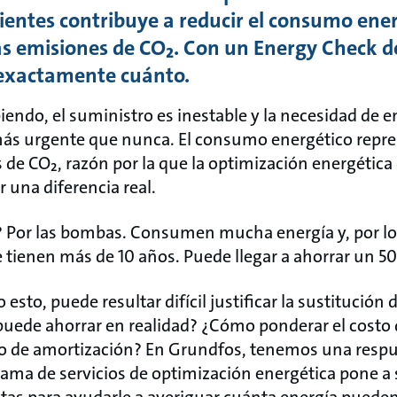
cientes contribuye a reducir el consumo ener
as emisiones de CO₂. Con un Energy Check d
exactamente cuánto.
biendo, el suministro es inestable y la necesidad de
 más urgente que nunca. El consumo energético repres
e CO₂, razón por la que la optimización energética d
r una diferencia real.
Por las bombas. Consumen mucha energía y, por lo 
e tienen más de 10 años. Puede llegar a ahorrar un 5
 esto, puede resultar difícil justificar la sustitució
puede ahorrar en realidad? ¿Cómo ponderar el costo d
po de amortización? En Grundfos, tenemos una respue
ama de servicios de optimización energética pone a 
tas para ayudarle a averiguar cuánta energía pueden