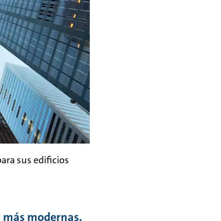
ara sus edificios
as más modernas,