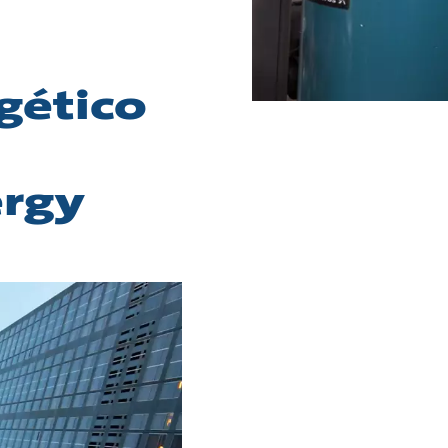
gético
ergy