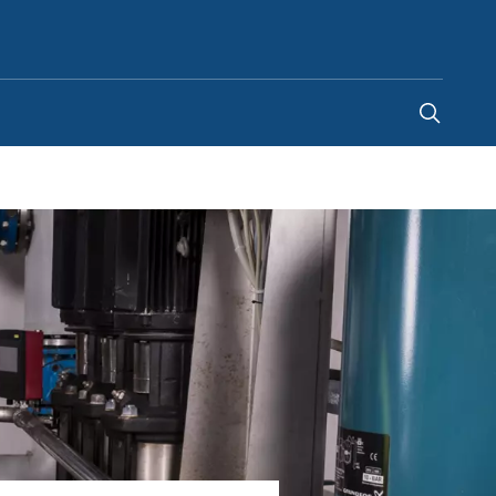
Argentina
-
ES