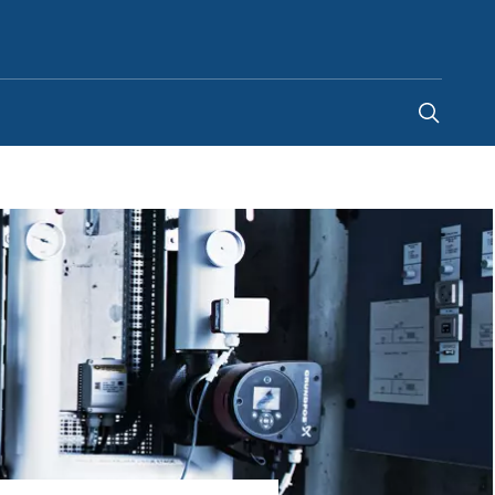
Argentina
-
ES