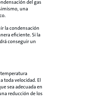
ondensación del gas
asimismo, una
co.
uir la condensación
era eficiente. Si la
odrá conseguir un
e temperatura
 toda velocidad. El
 que sea adecuada en
una reducción de los