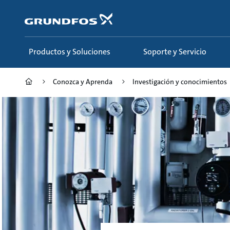
Saltar
al
contenido
principal
Productos y Soluciones
Soporte y Servicio
Conozca y Aprenda
Investigación y conocimientos