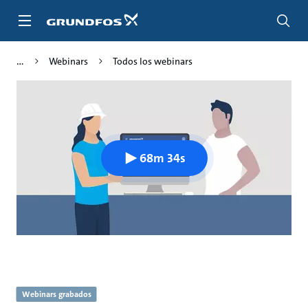
Saltar
al
contenido
principal
Webinars
Todos los webinars
68m 34s
Webinars grabados