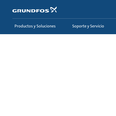
Saltar
al
contenido
principal
Productos y Soluciones
Soporte y Servicio
Conozca y Aprenda
Webinars
Todos los webi