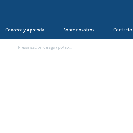
Conozca y Aprenda
Sobre nosotros
Contacto
nars
Presurización de agua potab...