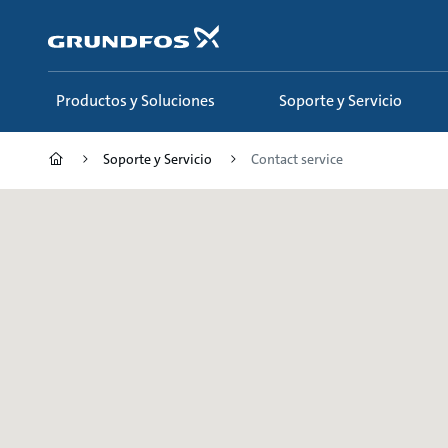
Saltar
al
contenido
principal
Productos y Soluciones
Soporte y Servicio
Soporte y Servicio
Contact service