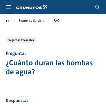
Saltar
al
contenido
principal
Soporte y Servicio
FAQ
Preguntas frecuentes
Pregunta:
¿Cuánto duran las bombas
de agua?
Respuesta: