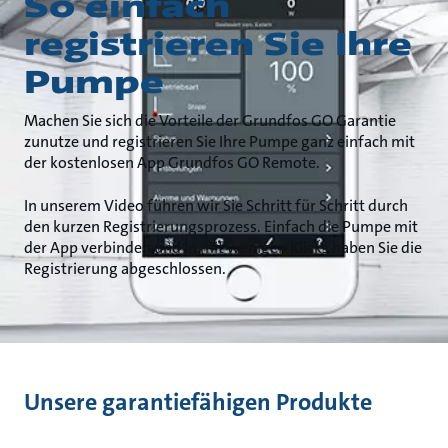
So einfach
registrieren Sie Ihre
Pumpe
Machen Sie sich die Vorteile der Grundfos GO Garantie
zunutze und registrieren Sie Ihre Pumpe ganz einfach mit
der kostenlosen App Grundfos GO Remote.
In unserem Video führen wir Sie Schritt für Schritt durch
den kurzen Registrierungsprozess. Einfach die Pumpe mit
der App verbinden und in mit wenigen Klicks haben Sie die
Registrierung abgeschlossen.
Unsere garantiefähigen Produkte