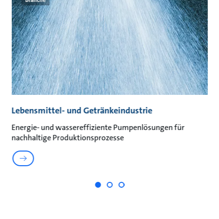
Branche
Lebensmittel- und Getränkeindustrie
A
Energie- und wassereffiziente Pumpenlösungen für
Na
nachhaltige Produktionsprozesse
un