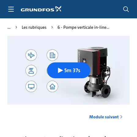
Aller
au
menu
principal
Les rubriques
6 - Pompe verticale in-line...
5m 37s
Module suivant