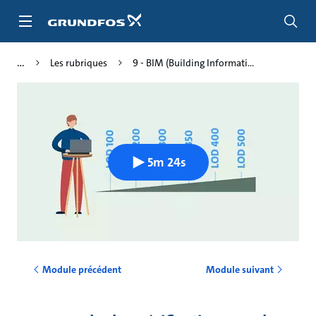
Aller
au
menu
principal
Les rubriques
9 - BIM (Building Informati...
5m 24s
Module précédent
Module suivant