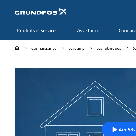
Aller
au
menu
principal
Produits et services
Assistance
Connai
Connaissance
Ecademy
Les rubriques
5
4m 58s