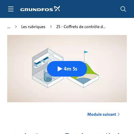
Aller
au
menu
principal
Les rubriques
25 - Coffrets de contrôle d...
4m 5s
Module suivant