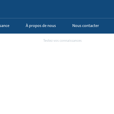
ssance
À propos de nous
Nous contacter
 - Coûts de cycle de vie
Testez vos connaissances