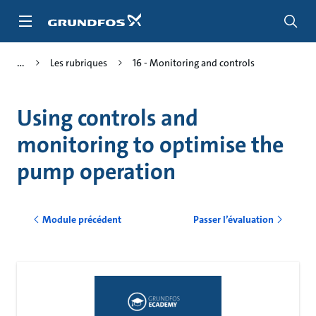
Aller
au
menu
principal
Les rubriques
16 - Monitoring and controls
Using controls and
monitoring to optimise the
pump operation
Module précédent
Passer l’évaluation