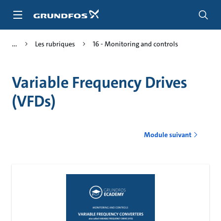
Aller
au
menu
principal
Les rubriques
16 - Monitoring and controls
Variable Frequency Drives
(VFDs)
Module suivant